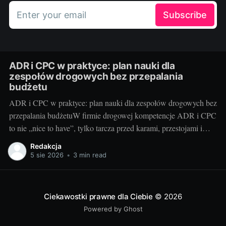
Enter your email
Subscribe
ADR i CPC w praktyce: plan nauki dla
zespołów drogowych bez przepalania
budżetu
ADR i CPC w praktyce: plan nauki dla zespołów drogowych bez
przepalania budżetuW firmie drogowej kompetencje ADR i CPC
to nie „nice to have”, tylko tarcza przed karami, przestojami i
utratą zleceń. Dobra wiadomość: da się je zbudować szybko,
Redakcja
mądrze i bez przepalania budżetu. Poniżej proponuję plan
5 sie 2026
•
3 min read
szkoleniowy dla kierowców,
Ciekawostki prawne dla Ciebie
© 2026
Powered by Ghost