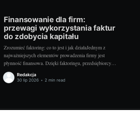
Finansowanie dla firm:
przewagi wykorzystania faktur
do zdobycia kapitału
Zrozumieć faktoring: co to jest i jak działaJednym z
najważniejszych elementów prowadzenia firmy jest
płynność finansowa. Dzięki faktoringu, przedsiębiorcy
mogą szybko przekształcić swoje niespłacone faktury w
Redakcja
gotówkę, minimalizując ryzyko zatrzymania przepływu
30 lip 2026
•
2 min read
pieniężnego. 1.1. Definicja i zrozumienie
faktoringuFaktoring to usługa finansowa, która pozwala
firmom sprzedać swoje faktury w zamian za
Powered by Ghost