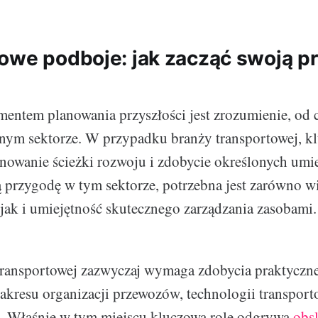
owe podboje: jak zacząć swoją p
ntem planowania przyszłości jest zrozumienie, od 
ym sektorze. W przypadku branży transportowej, kl
nowanie ścieżki rozwoju i zdobycie określonych umi
 przygodę w tym sektorze, potrzebna jest zarówno w
, jak i umiejętność skutecznego zarządzania zasobami.
transportowej zazwyczaj wymaga zdobycia praktyczne
zakresu organizacji przewozów, technologii transpor
j. Właśnie w tym miejscu kluczową rolę odgrywa
obs