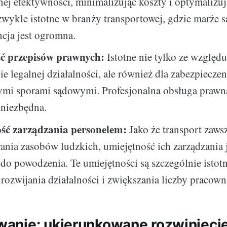
j efektywności, minimalizując koszty i optymalizuj
ezwykle istotne w branży transportowej, gdzie marże s
cja jest ogromna.
ć przepisów prawnych:
Istotne nie tylko ze względu
e legalnej działalności, ale również dla zabezpieczen
ymi sporami sądowymi. Profesjonalna obsługa prawna
 niezbędna.
ść zarządzania personelem:
Jako że transport zaw
nia zasobów ludzkich, umiejętność ich zarządzania j
do powodzenia. Te umiejętności są szczególnie istot
ozwijania działalności i zwiększania liczby pracow
nie: ukierunkowane rozwinięci