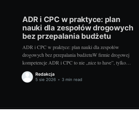
ADR i CPC w praktyce: plan
nauki dla zespołów drogowych
bez przepalania budżetu
ADR i CPC w praktyce: plan nauki dla zespołów
drogowych bez przepalania budżetuW firmie drogowej
kompetencje ADR i CPC to nie „nice to have”, tylko
tarcza przed karami, przestojami i utratą zleceń. Dobra
Redakcja
wiadomość: da się je zbudować szybko, mądrze i bez
5 sie 2026
•
3 min read
przepalania budżetu. Poniżej proponuję plan szkoleniowy
dla kierowców,
Ciekawostki prawne dla Ciebie
© 2026