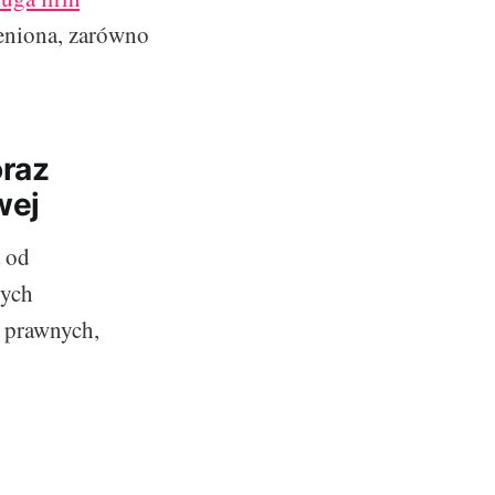
eniona, zarówno
oraz
wej
 od
wych
w prawnych,