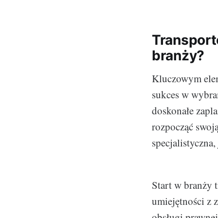
Transport
branży?
Kluczowym eleme
sukces w wybran
doskonałe zapla
rozpocząć swoją
specjalistyczna
Start w branży 
umiejętności z 
obsługi prawne