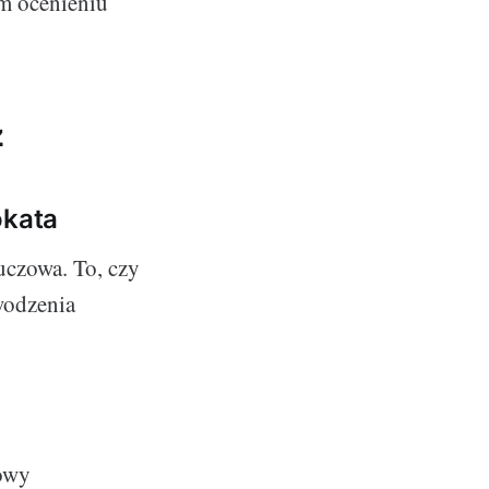
ym ocenieniu
z
okata
uczowa. To, czy
wodzenia
mowy