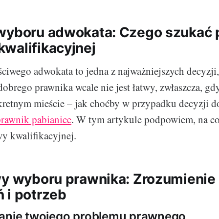
wyboru adwokata: Czego szukać
walifikacyjnej
ściwego adwokata to jedna z najważniejszych decyzj
obrego prawnika wcale nie jest łatwy, zwłaszcza, 
retnym mieście – jak choćby w przypadku decyzji do
rawnik pabianice
. W tym artykule podpowiem, na c
y kwalifikacyjnej.
wy wyboru prawnika: Zrozumienie
 i potrzeb
nanie twojego problemu prawnego