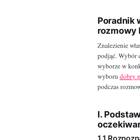
Poradnik 
rozmowy k
Znalezienie wła
podjąć. Wybór d
wyborze w konk
wyboru
dobry p
podczas rozmow
I. Podsta
oczekiwań
1.1 Rozpoz