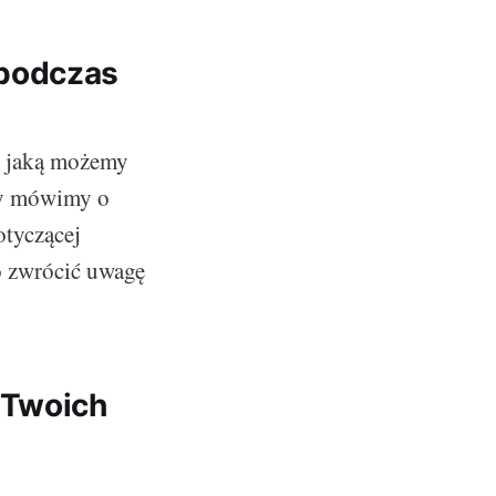
 podczas
i, jaką możemy
gdy mówimy o
tyczącej
o zwrócić uwagę
 Twoich