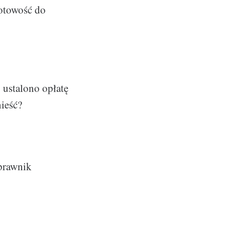
gotowość do
 ustalono opłatę
ieść?
 prawnik