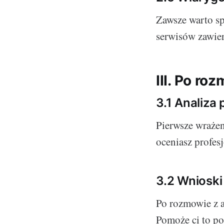
Zawsze warto sp
serwisów zawier
III. Po ro
3.1 Analiza
Pierwsze wrażen
oceniasz profes
3.2 Wnioski
Po rozmowie z a
Pomoże ci to po