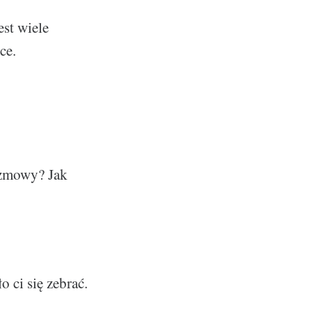
est wiele
ce.
ozmowy? Jak
 ci się zebrać.