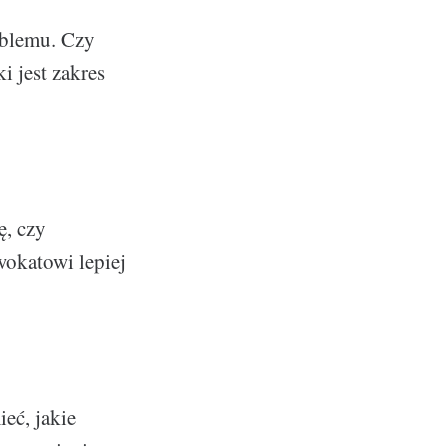
oblemu. Czy
i jest zakres
ę, czy
okatowi lepiej
eć, jakie