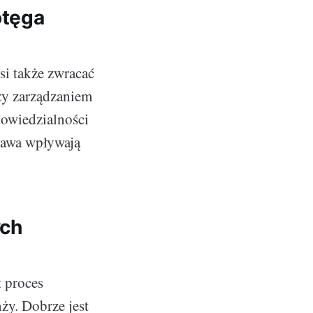
otęga
si także zwracać
zy zarządzaniem
powiedzialności
prawa wpływają
ych
 proces
ży. Dobrze jest