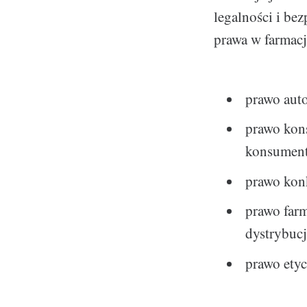
legalności i be
prawa w farmacj
prawo aut
prawo kon
konsumen
prawo konk
prawo farm
dystrybucj
prawo ety