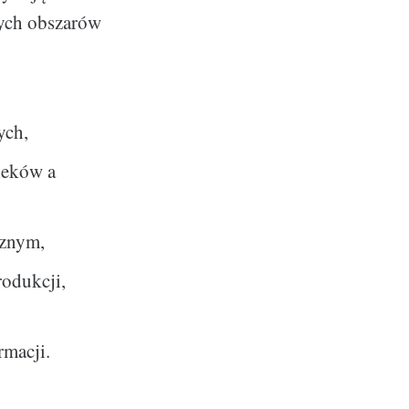
wych obszarów
ych,
leków a
cznym,
rodukcji,
rmacji.