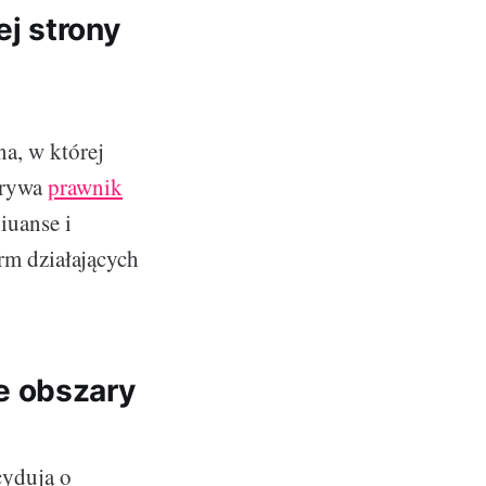
j strony
a, w której
grywa
prawnik
iuanse i
rm działających
e obszary
cydują o