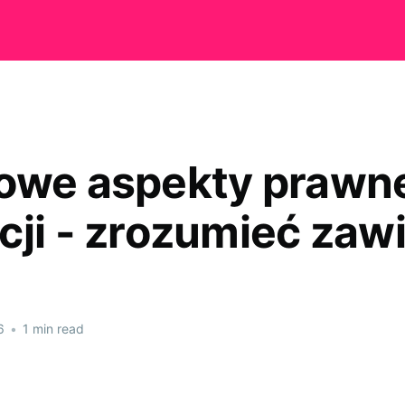
owe aspekty prawn
cji - zrozumieć zawi
6
•
1 min read