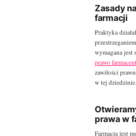
Zasady na
farmacji
Praktyka działa
przestrzeganiem
wymagana jest 
prawo farmaceu
zawiłości prawn
w tej dziedzinie
Otwieramy
prawa w f
Farmacja jest m