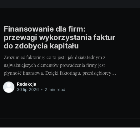
Finansowanie dla firm:
przewagi wykorzystania faktur
do zdobycia kapitału
Zrozumieć faktoring: co to jest i jak działaJednym z
najważniejszych elementów prowadzenia firmy jest
płynność finansowa. Dzięki faktoringu, przedsiębiorcy
mogą szybko przekształcić swoje niespłacone faktury w
Redakcja
gotówkę, minimalizując ryzyko zatrzymania przepływu
30 lip 2026
•
2 min read
pieniężnego. 1.1. Definicja i zrozumienie
faktoringuFaktoring to usługa finansowa, która pozwala
firmom sprzedać swoje faktury w zamian za
Powered by Ghost