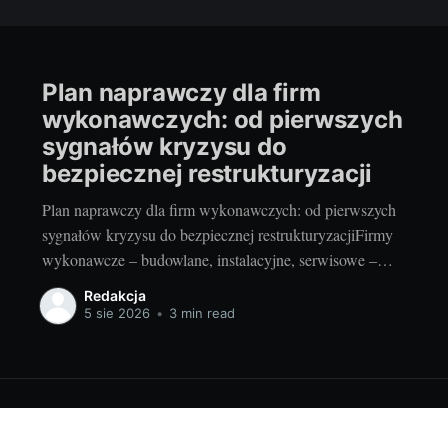
Plan naprawczy dla firm
wykonawczych: od pierwszych
sygnałów kryzysu do
bezpiecznej restrukturyzacji
Plan naprawczy dla firm wykonawczych: od pierwszych
sygnałów kryzysu do bezpiecznej restrukturyzacjiFirmy
wykonawcze – budowlane, instalacyjne, serwisowe –
pracują na niskich marżach, długich cyklach
Redakcja
produkcyjnych i wysokich zaliczkach. Wystarczy kilka
5 sie 2026
•
3 min read
opóźnień inwestora, niespójny kosztorys lub utrata
gwarancji ubezpieczeniowych, by płynność zaczęła się
kruszyć. Poniżej przedstawiam praktyczny przewodnik:
jak w porę rozpoznać symptomy,