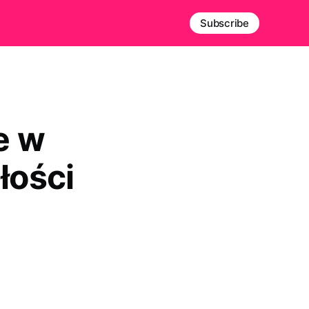
Subscribe
e w
łości