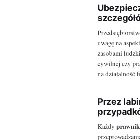
Ubezpiecz
szczegół
Przedsiębiorstw
uwagę na aspek
zasobami ludzki
cywilnej czy pr
na działalność 
Przez labi
przypadkó
prawnik
Każdy
przeprowadzania