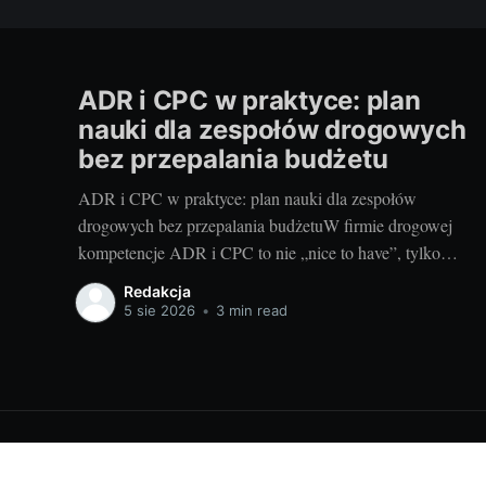
ADR i CPC w praktyce: plan
nauki dla zespołów drogowych
bez przepalania budżetu
ADR i CPC w praktyce: plan nauki dla zespołów
drogowych bez przepalania budżetuW firmie drogowej
kompetencje ADR i CPC to nie „nice to have”, tylko
tarcza przed karami, przestojami i utratą zleceń. Dobra
Redakcja
wiadomość: da się je zbudować szybko, mądrze i bez
5 sie 2026
•
3 min read
przepalania budżetu. Poniżej proponuję plan szkoleniowy
dla kierowców,
Ciekawostki prawne dla Ciebie
© 2026