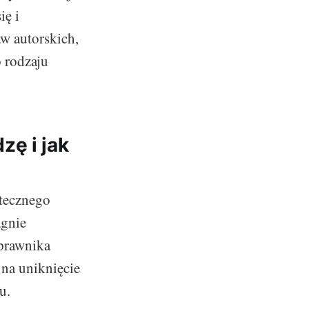
ię i
w autorskich,
o rodzaju
ę i jak
utecznego
agnie
prawnika
 na uniknięcie
u.