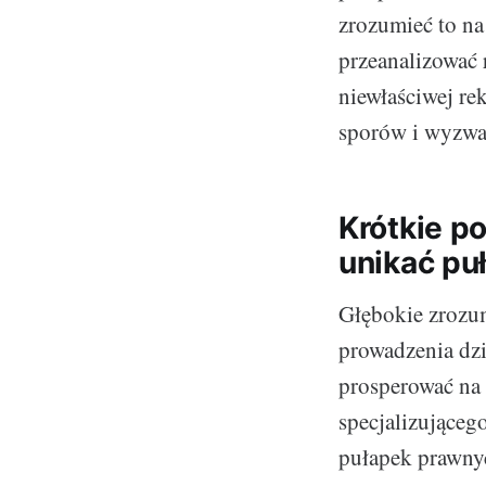
zrozumieć to na
przeanalizować 
niewłaściwej rek
sporów i wyzwa
Krótkie p
unikać pu
Głębokie zrozum
prowadzenia dzi
prosperować na
specjalizująceg
pułapek prawnyc