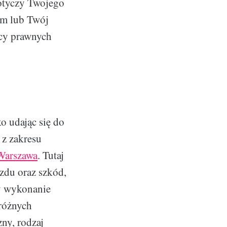
dotyczy Twojego
em lub Twój
dcy prawnych
o udając się do
 z zakresu
Warszawa
. Tutaj
zdu oraz szkód,
y wykonanie
 różnych
ny, rodzaj