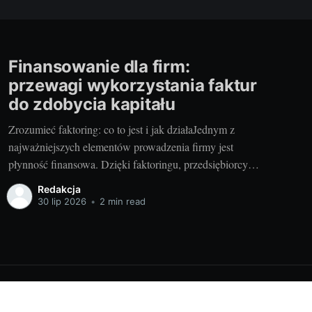
Finansowanie dla firm:
przewagi wykorzystania faktur
do zdobycia kapitału
Zrozumieć faktoring: co to jest i jak działaJednym z
najważniejszych elementów prowadzenia firmy jest
płynność finansowa. Dzięki faktoringu, przedsiębiorcy
mogą szybko przekształcić swoje niespłacone faktury w
Redakcja
gotówkę, minimalizując ryzyko zatrzymania przepływu
30 lip 2026
•
2 min read
pieniężnego. 1.1. Definicja i zrozumienie
faktoringuFaktoring to usługa finansowa, która pozwala
firmom sprzedać swoje faktury w zamian za
Powered by Ghost