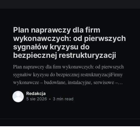
Plan naprawczy dla firm
wykonawczych: od pierwszych
sygnałów kryzysu do
bezpiecznej restrukturyzacji
Plan naprawczy dla firm wykonawczych: od pierwszych
sygnałów kryzysu do bezpiecznej restrukturyzacjiFirmy
wykonawcze – budowlane, instalacyjne, serwisowe –
pracują na niskich marżach, długich cyklach
Redakcja
produkcyjnych i wysokich zaliczkach. Wystarczy kilka
5 sie 2026
•
3 min read
opóźnień inwestora, niespójny kosztorys lub utrata
gwarancji ubezpieczeniowych, by płynność zaczęła się
kruszyć. Poniżej przedstawiam praktyczny przewodnik:
jak w porę rozpoznać symptomy,