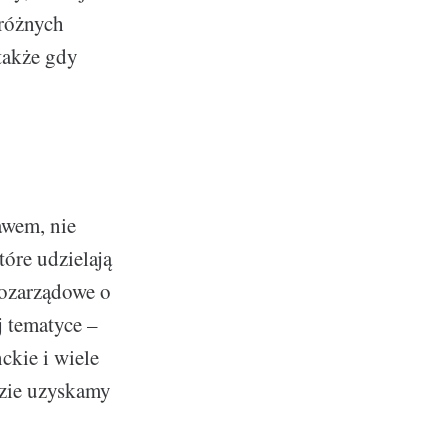
różnych
także gdy
awem, nie
tóre udzielają
pozarządowe o
j tematyce –
kie i wiele
dzie uzyskamy