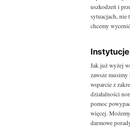
uszkodzeń i pr
sytuacjach, nie
chcemy wyceni
Instytucj
Jak już wyżej w
zawsze musimy ko
wsparcie z zakr
działalności no
pomoc powypadk
więcej. Możemy 
darmowe porady 