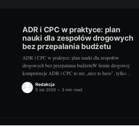
ADR i CPC w praktyce: plan
nauki dla zespołów drogowych
bez przepalania budżetu
ADR i CPC w praktyce: plan nauki dla zespołów
drogowych bez przepalania budżetuW firmie drogowej
kompetencje ADR i CPC to nie „nice to have”, tylko
tarcza przed karami, przestojami i utratą zleceń. Dobra
Redakcja
wiadomość: da się je zbudować szybko, mądrze i bez
5 sie 2026
•
3 min read
przepalania budżetu. Poniżej proponuję plan szkoleniowy
dla kierowców,
Ciekawostki prawne dla Ciebie
© 2026