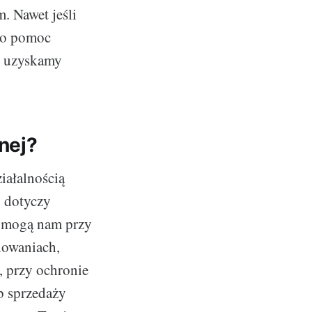
. Nawet jeśli
 po pomoc
h uzyskamy
nej?
iałalnością
o dotyczy
pomogą nam przy
dowaniach,
, przy ochronie
b sprzedaży