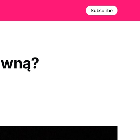
Subscribe
awną?