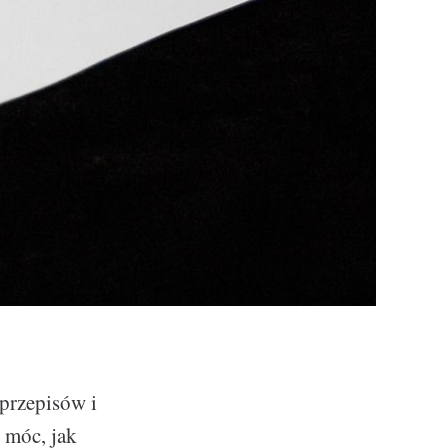
przepisów i
 móc, jak