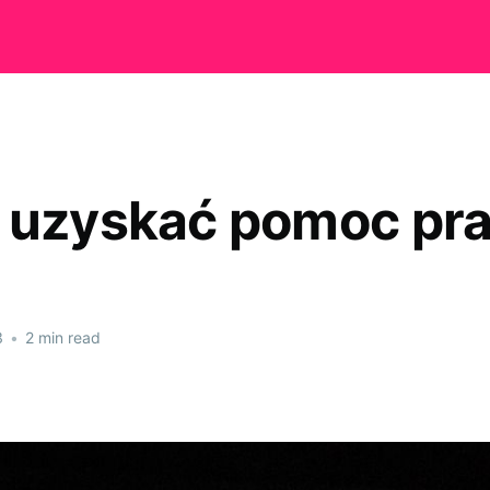
 uzyskać pomoc pr
3
•
2 min read