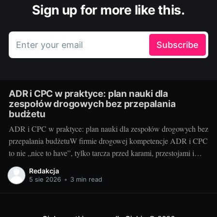
Sign up for more like this.
Enter your email
Subscribe
ADR i CPC w praktyce: plan nauki dla
zespołów drogowych bez przepalania
budżetu
ADR i CPC w praktyce: plan nauki dla zespołów drogowych bez
przepalania budżetuW firmie drogowej kompetencje ADR i CPC
to nie „nice to have”, tylko tarcza przed karami, przestojami i
utratą zleceń. Dobra wiadomość: da się je zbudować szybko,
Redakcja
mądrze i bez przepalania budżetu. Poniżej proponuję plan
5 sie 2026
•
3 min read
szkoleniowy dla kierowców,